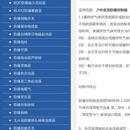
BQC防爆磁力启动器
适用范围：
户外使用防爆控制箱
BLK52防爆断路器
1.1爆炸性气体环境危险区域的划
防爆倒顺开关
不同的国家和地区，按各自的标
防爆移动电缆盘
续时间，将爆炸性气体环境分为O
防爆自耦降压电磁起动器
0区：连续出现或出现爆炸性气体
防爆电铃
1区：在正常运行时可能出现爆炸
防爆空调
2区：在正常运行时不可能出现
防爆电动葫芦按钮
的环境。
防爆变频器
0区一般只存在于密封的容器，贮
于2区。
防爆软启动器
防爆星三角起动器
结构与特点:
防爆电暖气
防爆变压器
防爆控制箱是按照GB3836.1-2
防爆控制按钮
气体环境用电气设备 第二部分：隔爆
防爆插销
：增安型“e"》标准设计制造，
无火花防爆插头插座连接器
防爆转换开关
A、外壳采用铸铝合金压铸成型