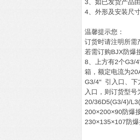
3、如已发货产品
4、外形及安装尺
温馨提示您：
订货时请注明所需
若需订购BJX防爆
8、上方有2个G3/
箱，额定电流为20
G3/4" 引入口、下
入口，则订货型号为“B
20/36D5(G3/4)/L3(
200×200×90防
230×135×107