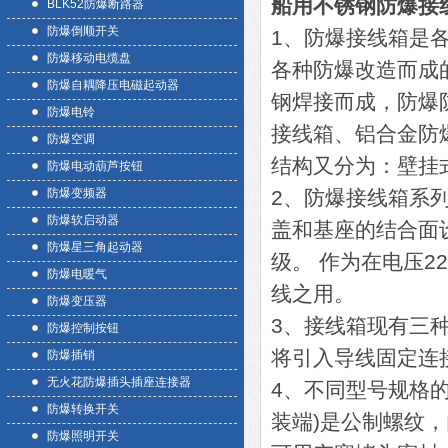
船用不锈钢防爆接
BLK52防爆断路器
防爆倒顺开关
1、防爆接线箱是
防爆移动电缆盘
各种防爆改造而成
防爆自耦降压电磁起动器
钢焊接而成，防爆
防爆电铃
接线箱、铝合金防
防爆空调
结构又分为：壁挂
防爆电动葫芦按钮
防爆变频器
2、防爆接线箱系
防爆软启动器
盖和基座的结合面
防爆星三角起动器
级。 作为在电压2
防爆电暖气
线之用。
防爆变压器
3、接线箱现有三种
防爆控制按钮
将引入导线固定连
防爆插销
无火花防爆插头插座连接器
4、不同型号规格
防爆转换开关
装端)是公制螺纹
防爆照明开关