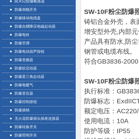
BLK52防爆断路器
防爆倒顺开关
SW-10F粉尘防
防爆移动电缆盘
铸铝合金外壳，表
防爆自耦降压电磁起动器
增安型外壳,内部
防爆电铃
产品具有防水,防尘
防爆空调
钢管或电缆布线。
防爆电动葫芦按钮
防爆变频器
符合GB3836-200
防爆软启动器
防爆星三角起动器
SW-10F粉尘防
防爆电暖气
执行标准：GB3836.1
防爆变压器
防爆标志：ExdIIC
防爆控制按钮
额定电压：AC220/
防爆插销
无火花防爆插头插座连接器
使用电流：10A
防爆转换开关
防护等级：IP55
防爆照明开关