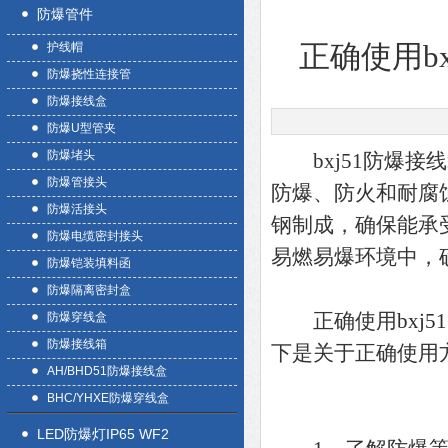
防爆管件
正确使用b
护线帽
防爆挠性连接管
防爆接线盒
防爆U型管夹
防爆堵头
bxj51防爆接
防爆管接头
防爆、防火和耐腐
防爆活接头
钢制成，确保能承
防爆电缆密封接头
易燃易爆环境中，
防爆铠装填料函
防爆隔离密封盒
正确使用
bxj
防爆穿线盒
防爆接线箱
下是关于正确使用
AH/BHD51防爆接线盒
BHC/YHXE防爆穿线盒
LED防爆灯IP65 WF2