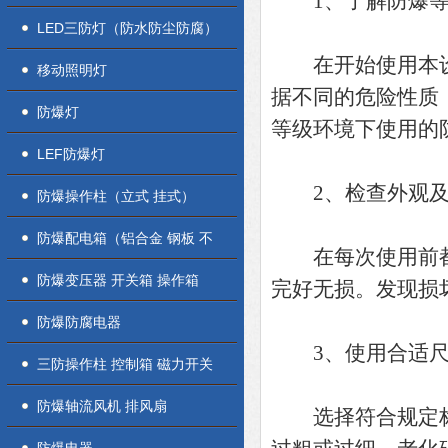
1、了解防爆等
LED三防灯（防水防尘防腐）
在开始使用本设
移动照明灯
据不同的危险性质
防爆灯
等级环境下使用的
LEF防爆灯
2、检查外观及
防爆操作柱（立式 挂式）
防爆配电箱（铝合金 钢板 不
在每次使用前都
锈钢）
防爆变压器 开关箱 操作箱
完好无损。发现损
防爆防腐电器
3、使用合适尺
三防操作柱 控制箱 磁力开关
盒
防爆轴流风机 排风扇
选择符合规定标