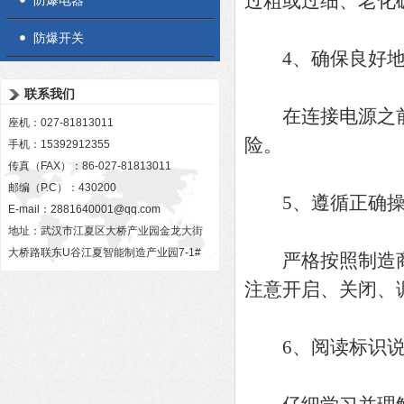
过粗或过细、老化
防爆电器
防爆开关
4、确保良好地
联系我们
在连接电源之前
座机：027-81813011
险。
手机：15392912355
传真（FAX）：86-027-81813011
邮编（P.C）：430200
5、遵循正确操
E-mail：
2881640001@qq.com
地址：武汉市江夏区大桥产业园金龙大街
大桥路联东U谷江夏智能制造产业园7-1#
严格按照制造商
注意开启、关闭、
6、阅读标识说