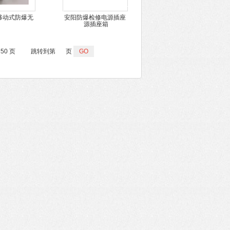
A移动式防爆无
安阳防爆检修电源插座
花插销
箱
250 页
跳转到第
页