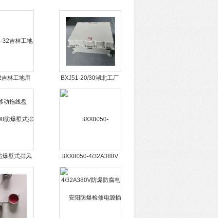
-32吉林工地用
BXJ51-20/30湖北工厂
动拖线盘
用铝合金防爆端子箱
0防爆壁式排风
BXX8050-4/32A380V
厂直销
防爆防腐电源插座箱