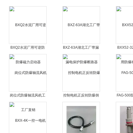
BXQ2水泥厂用可逆防
BXZ-63A湖北工厂带漏
BXX52
爆磁力启动器
电保护防爆断路器
防爆移
岗位式防爆轴流风机工
控制电机正反转防爆倒
FAG-50
厂直销
顺开关
扇工